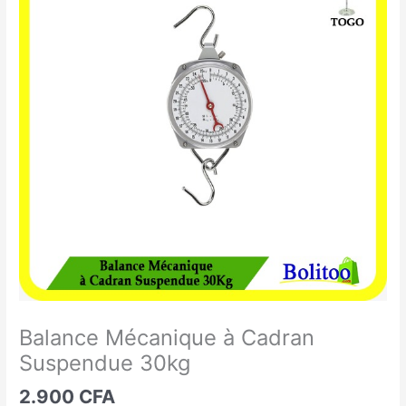
Mécanique
à
Cadran
Suspendue
30kg
Balance Mécanique à Cadran
Suspendue 30kg
2.900
CFA