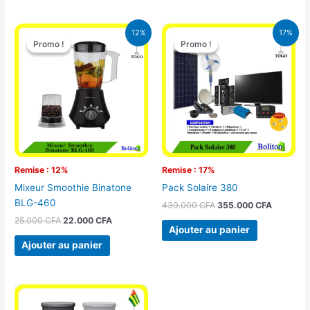
Le
Le
Le
Le
12%
17%
prix
prix
prix
prix
Promo !
Promo !
Promo !
Promo !
initial
actuel
initial
actuel
était :
est :
était :
est :
25.000 CFA.
22.000 CFA.
430.000 CFA.
355.000 
Remise : 12%
Remise : 17%
Mixeur Smoothie Binatone
Pack Solaire 380
BLG-460
430.000
CFA
355.000
CFA
25.000
CFA
22.000
CFA
Ajouter au panier
Ajouter au panier