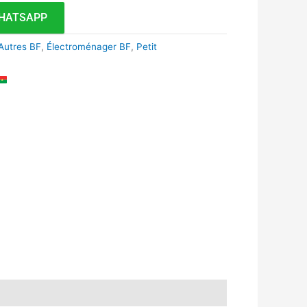
HATSAPP
Autres BF
,
Électroménager BF
,
Petit
k
r
tsApp
inkedIn