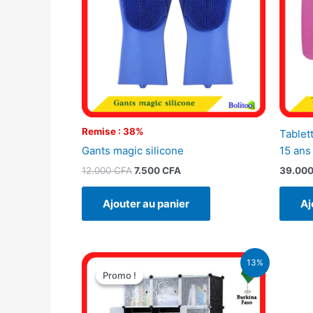
Remise : 38%
Tablet
Gants magic silicone
15 ans
12.000
CFA
7.500
CFA
39.00
Ajouter au panier
Aj
Le
Le
13%
prix
prix
Promo !
Promo !
initial
actuel
était :
est :
40.000 CFA.
35.000 CFA.