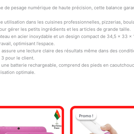
e de pesage numérique de haute précision, cette balance garanti
ne utilisation dans les cuisines professionnelles, pizzerias, boul
 gérer les petits ingrédients et les articles de grande taille.
ateau en acier inoxydable et un design compact de 34,5 x 33 x 
vail, optimisant l’espace.
ille assure une lecture claire des résultats même dans des condit
3 pour le client.
r une batterie rechargeable, comprend des pieds en caoutchouc a
lisation optimale.
Le
Le
prix
prix
Promo !
Promo !
initial
actuel
était :
est :
9.500 CFA.
6.500 CFA.