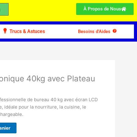
À Propos de Nous
Trucs & Astuces
Besoins d’Aides
ronique 40kg avec Plateau
fessionnelle de bureau 40 kg avec écran LCD
, idéale pour la nourriture, la cuisine, le
chargeable.
anier