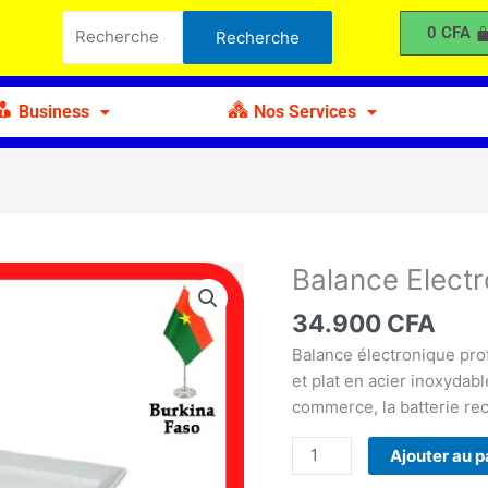
Electronique
Recherche
0
CFA
Recherche
40kg
pour :
avec
Plateau
Business
Nos Services
Balance Elect
quantité
de
34.900
CFA
Balance
Electronique
Balance électronique pro
40kg
et plat en acier inoxydable
avec
commerce, la batterie re
Plateau
Ajouter au p