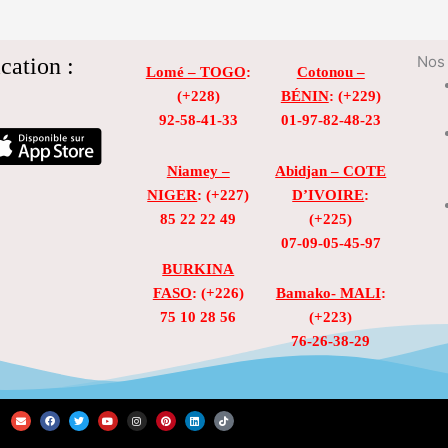
cation :
Nos 
Lomé – TOGO
:
Cotonou –
(+228)
BÉNIN
: (+229)
92-58-41-33
01-97-82-48-23
Niamey –
Abidjan – COTE
NIGER
: (+227)
D’IVOIRE
:
85 22 22 49
(+225)
07-09-05-45-97
BURKINA
FASO
: (+226)
Bamako- MALI
:
75 10 28 56
(+223)
76-26-38-29
E
F
T
Y
I
P
L
T
n
a
w
o
n
i
i
i
v
c
i
u
s
n
n
k
e
e
t
t
t
t
k
t