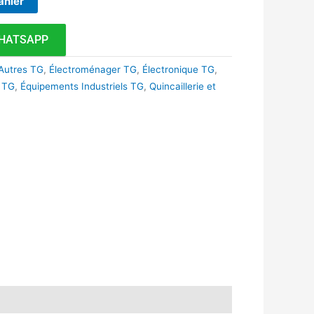
anier
HATSAPP
Autres TG
,
Électroménager TG
,
Électronique TG
,
 TG
,
Équipements Industriels TG
,
Quincaillerie et
k
r
tsApp
inkedIn