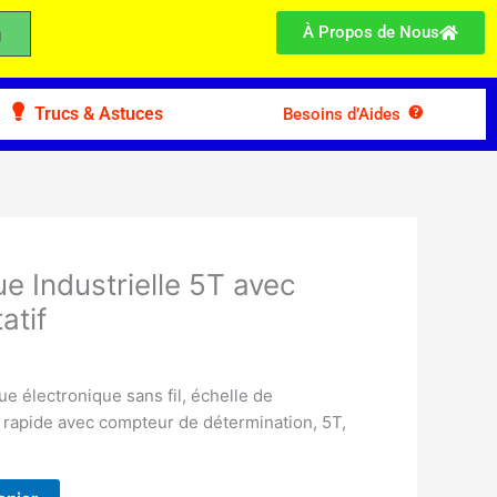
À Propos de Nous
Trucs & Astuces
Besoins d’Aides
e Industrielle 5T avec
atif
e électronique sans fil, échelle de
e rapide avec compteur de détermination, 5T,