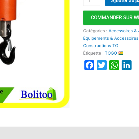
Ajouter au p
Portatif
COMMANDER SUR W
Catégories :
Accessoires & 
Équipements & Accessoires
Constructions TG
Étiquette :
TOGO
Faceboo
Twitte
Wha
L