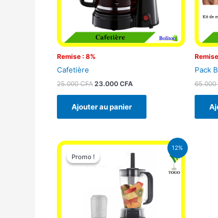
Remise : 8%
Remise
Cafetière
Pack B
25.000
CFA
23.000
CFA
65.000
Ajouter au panier
Aj
Le
Le
12%
prix
prix
Promo !
Promo !
initial
actuel
était :
est :
25.000 CFA.
22.000 CFA.