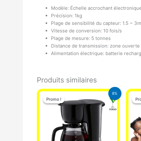
Modèle: Échelle accrochant électroniqu
Précision: 1kg
Plage de sensibilité du capteur: 1.5 ~ 3
Vitesse de conversion: 10 fois/s
Plage de mesure: 5 tonnes
Distance de transmission: zone ouvert
Alimentation électrique: batterie rechar
Produits similaires
Le
Le
8%
prix
prix
Promo !
Promo !
Pr
Pr
initial
actuel
était :
est :
25.000 CFA.
23.000 CFA.