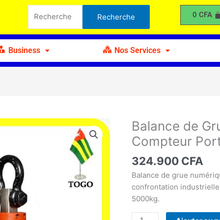
de
Recherche
0
CFA
Recherche
Grue
pour :
Industrielle
5T
Business
Nos Services
avec
Compteur
Portatif
Balance de Gru
quantité
de
Compteur Port
Balance
de
324.900
CFA
Grue
Balance de grue numériqu
Industrielle
confrontation industriell
5T
5000kg.
avec
Compteur