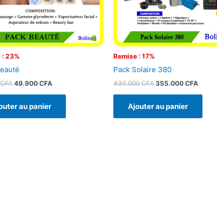
 : 23%
Remise : 17%
eauté
Pack Solaire 380
CFA
49.900
CFA
430.000
CFA
355.000
CFA
outer au panier
Ajouter au panier