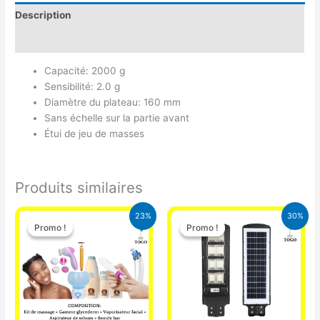
Description
Avis (0)
Capacité: 2000 g
Sensibilité: 2.0 g
Diamètre du plateau: 160 mm
Sans échelle sur la partie avant
Étui de jeu de masses
Produits similaires
Le
Le
Le
Le
23%
30%
prix
prix
prix
prix
Promo !
Promo !
Promo !
Promo !
initial
actuel
initial
actuel
était :
est :
était :
est :
65.000 CFA.
49.900 CFA.
50.000 CFA.
35.000 CFA