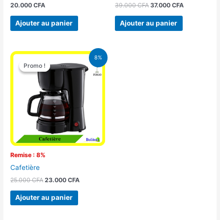
20.000
CFA
39.000
CFA
37.000
CFA
Ajouter au panier
Ajouter au panier
Le
Le
8%
prix
prix
Promo !
Promo !
initial
actuel
était :
est :
25.000 CFA.
23.000 CFA.
Remise : 8%
Cafetière
25.000
CFA
23.000
CFA
Ajouter au panier