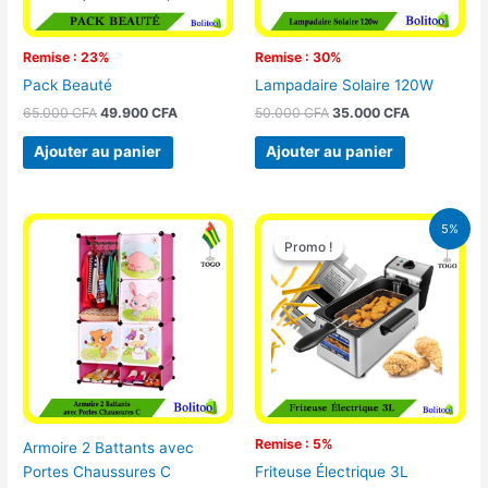
Remise : 23%
Remise : 30%
Pack Beauté
Lampadaire Solaire 120W
65.000
CFA
49.900
CFA
50.000
CFA
35.000
CFA
Ajouter au panier
Ajouter au panier
Le
Le
5%
prix
prix
Promo !
Promo !
initial
actuel
était :
est :
39.000 CFA.
37.000 CFA.
Remise : 5%
Armoire 2 Battants avec
Portes Chaussures C
Friteuse Électrique 3L