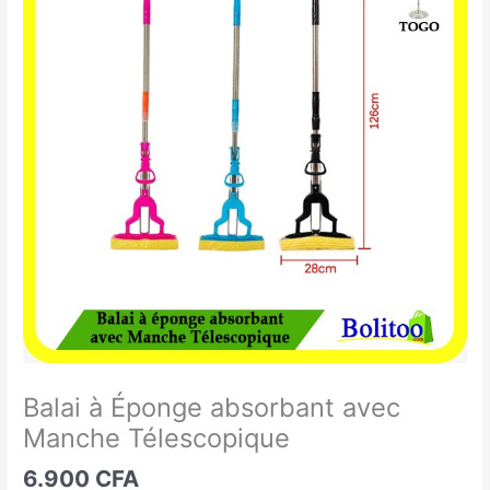
à
Éponge
absorbant
avec
Manche
Télescopique
Balai à Éponge absorbant avec
Manche Télescopique
6.900
CFA