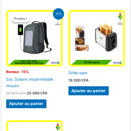
Le
Le
15%
prix
prix
Promo !
Promo !
initial
actuel
était :
est :
29.500 CFA.
25.000 CFA.
Remise : 15%
Grille-pain
Sac Solaire Imperméable
19.000
CFA
moyen
Ajouter au panier
29.500
CFA
25.000
CFA
Ajouter au panier