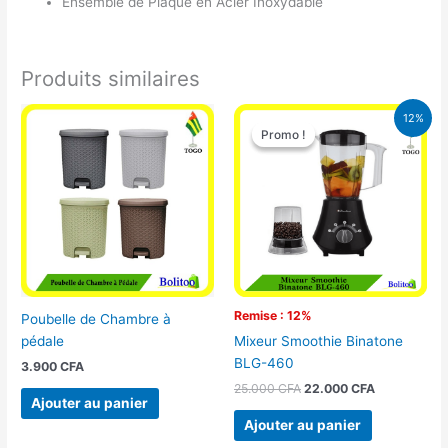
Ensemble de Plaque en Acier Inoxydable
Produits similaires
Le
Le
12%
prix
prix
Promo !
Promo !
initial
actuel
était :
est :
25.000 CFA.
22.000 CFA
Remise : 12%
Poubelle de Chambre à
pédale
Mixeur Smoothie Binatone
BLG-460
3.900
CFA
25.000
CFA
22.000
CFA
Ajouter au panier
Ajouter au panier