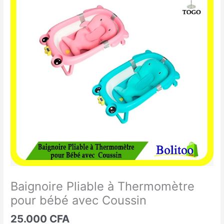
Pliable
à
Thermomètre
pour
bébé
avec
Coussin
Baignoire Pliable à Thermomètre
pour bébé avec Coussin
25.000
CFA