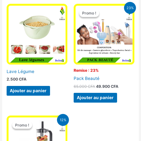
Le
Le
23%
prix
prix
Promo !
Promo !
initial
actuel
était :
est :
65.000 CFA.
49.900 CFA
Remise : 23%
Lave Légume
Pack Beauté
2.500
CFA
65.000
CFA
49.900
CFA
Ajouter au panier
Ajouter au panier
Le
Le
12%
prix
prix
Promo !
Promo !
initial
actuel
était :
est :
25.000 CFA.
22.000 CFA.