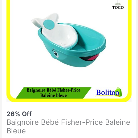
était :
est :
Bébé
33.900 CFA.
25.000 CFA.
Fisher-
Price
Baleine
Bleue
26% Off
Baignoire Bébé Fisher-Price Baleine
Bleue