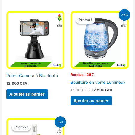
Le
Le
26%
prix
prix
Promo !
Promo !
initial
actuel
était :
est :
16.900 CFA.
12.500 CFA.
Remise : 26%
Robot Camera à Bluetooth
Bouilloire en verre Lumineux
12.900
CFA
16.900
CFA
12.500
CFA
Ajouter au panier
Ajouter au panier
Le
Le
15%
prix
prix
Promo !
Promo !
initial
actuel
était :
est :