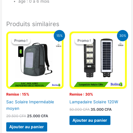
âge : 0 à 6 mois
Produits similaires
Le
Le
Le
Le
15%
30%
prix
prix
prix
prix
Promo !
Promo !
Promo !
Promo !
initial
actuel
initial
actuel
était :
est :
était :
est :
29.500 CFA.
25.000 CFA.
50.000 CFA.
35.000 CFA
Remise : 15%
Remise : 30%
Sac Solaire Imperméable
Lampadaire Solaire 120W
moyen
50.000
CFA
35.000
CFA
29.500
CFA
25.000
CFA
Ajouter au panier
Ajouter au panier