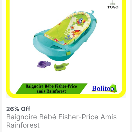
était :
est :
Bébé
33.900 CFA.
25.000 CFA.
Fisher-
Price
Amis
Rainforest
26% Off
Baignoire Bébé Fisher-Price Amis
Rainforest