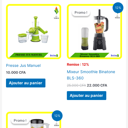
Le
Le
12%
prix
prix
Promo !
Promo !
initial
actuel
était :
est :
25.000 CFA.
22.000 CFA
Remise : 12%
Presse Jus Manuel
Mixeur Smoothie Binatone
10.000
CFA
BLS-360
Ajouter au panier
25.000
CFA
22.000
CFA
Ajouter au panier
Le
Le
12%
prix
prix
Promo !
Promo !
initial
actuel
était :
est :