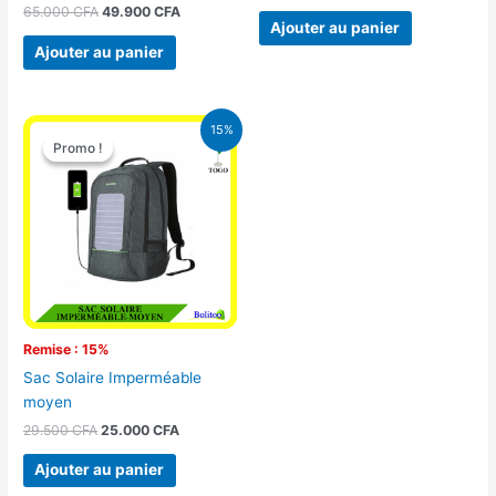
65.000
CFA
49.900
CFA
Ajouter au panier
Ajouter au panier
Le
Le
15%
prix
prix
Promo !
Promo !
initial
actuel
était :
est :
29.500 CFA.
25.000 CFA.
Remise : 15%
Sac Solaire Imperméable
moyen
29.500
CFA
25.000
CFA
Ajouter au panier