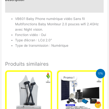
Avis (0)
VB601 Baby Phone numérique vidéo Sans fil
Multifonctions Baby Moniteur 2.0 pouces wifi 2.4GHz
avec Night vision.
Fonction vidéo : Oui
Type d’écran : LCd 2.0″
Type de transmission : Numérique
Produits similaires
Le
Le
17%
prix
prix
Promo !
Promo !
initial
actuel
était :
est :
430.000 CFA.
355.000 