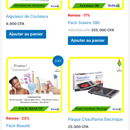
Remise : 17%
Aiguiseur de Couteaux
Pack Solaire 380
6.900
CFA
430.000
CFA
355.000
CFA
Ajouter au panier
Ajouter au panier
Le
Le
23%
prix
prix
Promo !
Promo !
initial
actuel
était :
est :
65.000 CFA.
49.900 CFA.
Remise : 23%
Plaque Chauffante Électrique
Pack Beauté
25.000
CFA