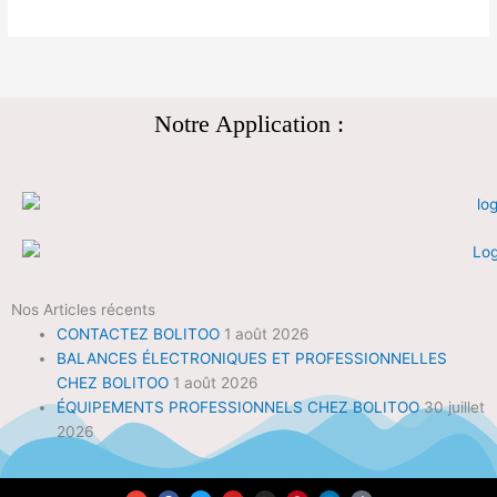
Notre Application :
Nos Articles récents
CONTACTEZ BOLITOO
1 août 2026
BALANCES ÉLECTRONIQUES ET PROFESSIONNELLES
CHEZ BOLITOO
1 août 2026
ÉQUIPEMENTS PROFESSIONNELS CHEZ BOLITOO
30 juillet
2026
E
F
T
Y
I
P
L
T