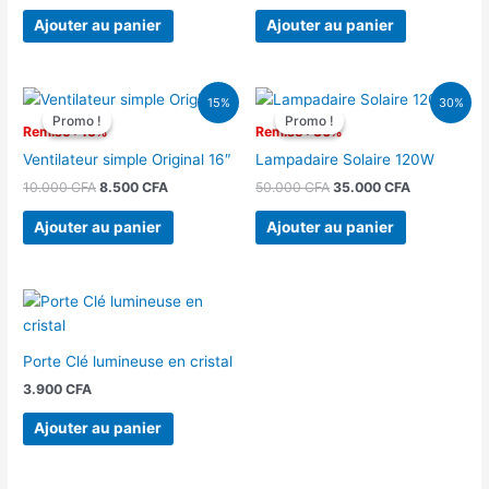
Ajouter au panier
Ajouter au panier
Le
Le
Le
Le
15%
30%
prix
prix
prix
prix
Promo !
Promo !
Promo !
Promo !
initial
actuel
initial
actuel
Remise : 15%
Remise : 30%
était :
est :
était :
est :
Ventilateur simple Original 16″
Lampadaire Solaire 120W
10.000 CFA.
8.500 CFA.
50.000 CFA.
35.000 CFA
10.000
CFA
8.500
CFA
50.000
CFA
35.000
CFA
Ajouter au panier
Ajouter au panier
Porte Clé lumineuse en cristal
3.900
CFA
Ajouter au panier