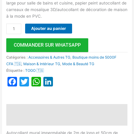
large pour salle de bains et cuisine, papier peint autocollant de
carreaux de mosaïque 3D/autocollant de décoration de maison
à la mode en PVC.
Ajouter au panier
COMMANDER SUR WHATSAPP
Catégories :
Accessoires & Autres TG
,
Boutique moins de 5000F
CFA 🇹🇬
,
Maison & Intérieur TG
,
Mode & Beauté TG
Étiquette :
TOGO 🇹🇬
Facebook
Twitter
WhatsApp
LinkedIn
Description
Avis (0)
Autocollant mural imperméable de 2m de long et 50cm de