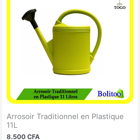
Traditionnel
en
Plastique
11L
Arrosoir Traditionnel en Plastique
11L
8.500
CFA