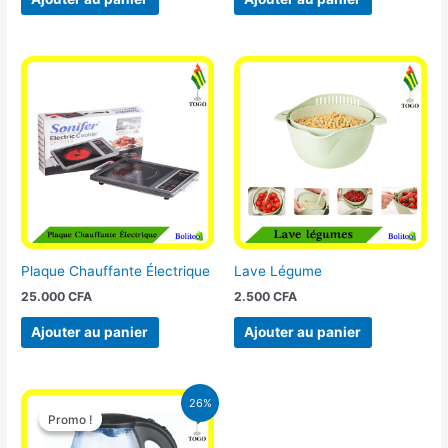
Plaque Chauffante Électrique
Lave Légume
25.000
CFA
2.500
CFA
Ajouter au panier
Ajouter au panier
Le
Le
26%
prix
prix
Promo !
Promo !
initial
actuel
était :
est :