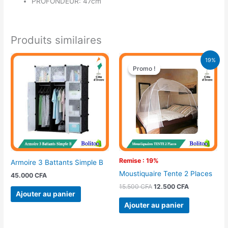
PROFONDEUR: 47cm
Produits similaires
Le
Le
19%
prix
prix
Promo !
Promo !
initial
actuel
était :
est :
15.500 CFA.
12.500 CFA.
Remise : 19%
Armoire 3 Battants Simple B
Moustiquaire Tente 2 Places
45.000
CFA
15.500
CFA
12.500
CFA
Ajouter au panier
Ajouter au panier