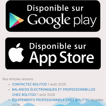
Nos Articles récents
CONTACTEZ BOLITOO
1 août 2026
BALANCES ÉLECTRONIQUES ET PROFESSIONNELLES
CHEZ BOLITOO
1 août 2026
ÉQUIPEMENTS PROFESSIONNELS CHEZ BOLITOO
30 juillet
2026