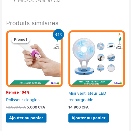
PROFONDEUR: 47 CM
Produits similaires
Le
Le
64%
prix
prix
Promo !
Promo !
initial
actuel
était :
est :
13.900 CFA.
5.000 CFA.
Remise : 64%
Mini ventilateur LED
rechargeable
Polisseur d’ongles
14.900
CFA
13.900
CFA
5.000
CFA
Ajouter au panier
Ajouter au panier