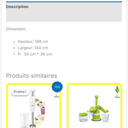
Description
Avis (0)
Dimension:
Hauteur: 198 cm
Largeur: 144 cm
P: 36 cm * 36 cm
Produits similaires
Le
Le
15%
prix
prix
Promo !
Promo !
initial
actuel
était :
est :
12.900 CFA.
11.000 CFA.