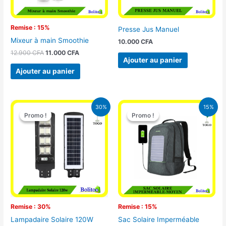
Remise : 15%
Presse Jus Manuel
Mixeur à main Smoothie
10.000
CFA
12.900
CFA
11.000
CFA
Ajouter au panier
Ajouter au panier
Le
Le
Le
Le
30%
15%
prix
prix
prix
prix
Promo !
Promo !
Promo !
Promo !
initial
actuel
initial
actuel
était :
est :
était :
est :
50.000 CFA.
35.000 CFA.
29.500 CFA.
25.000 CFA
Remise : 30%
Remise : 15%
Lampadaire Solaire 120W
Sac Solaire Imperméable