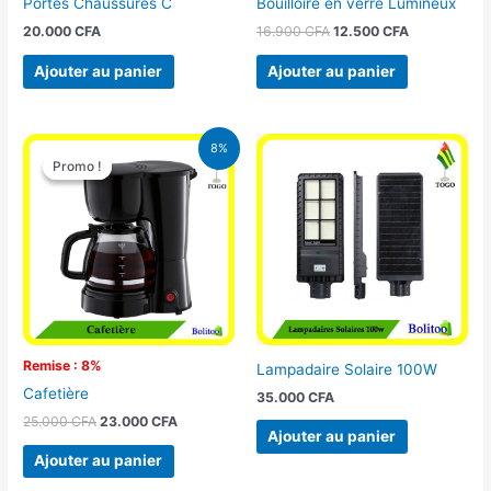
Portes Chaussures C
Bouilloire en verre Lumineux
20.000
CFA
16.900
CFA
12.500
CFA
Ajouter au panier
Ajouter au panier
Le
Le
8%
prix
prix
Promo !
Promo !
initial
actuel
était :
est :
25.000 CFA.
23.000 CFA.
Remise : 8%
Lampadaire Solaire 100W
Cafetière
35.000
CFA
25.000
CFA
23.000
CFA
Ajouter au panier
Ajouter au panier