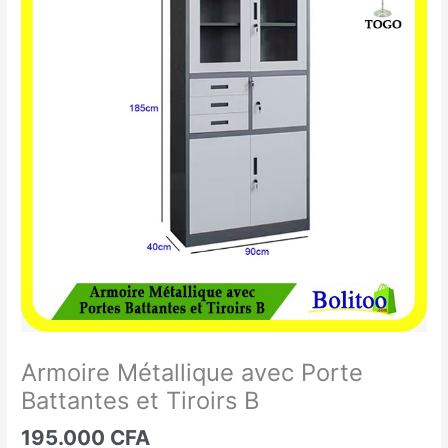
Métallique
avec
Porte
Battantes
et
Tiroirs
B
Armoire Métallique avec Porte
Battantes et Tiroirs B
195.000
CFA