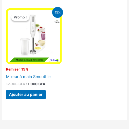
Le
Le
15%
prix
prix
Promo !
Promo !
initial
actuel
était :
est :
12.900 CFA.
11.000 CFA.
Remise : 15%
Mixeur à main Smoothie
12.900
CFA
11.000
CFA
Ajouter au panier