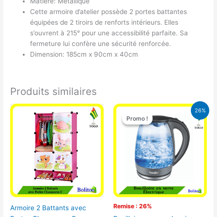
Matière: Métallique
Cette armoire d’atelier possède 2 portes battantes
équipées de 2 tiroirs de renforts intérieurs. Elles
s’ouvrent à 215° pour une accessibilité parfaite. Sa
fermeture lui confère une sécurité renforcée.
Dimension: 185cm x 90cm x 40cm
Produits similaires
Le
Le
26%
prix
prix
Promo !
Promo !
initial
actuel
était :
est :
16.900 CFA.
12.500 CFA.
Remise : 26%
Armoire 2 Battants avec