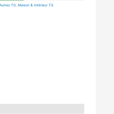
Autres TG
,
Maison & Intérieur TG
k
r
tsApp
inkedIn