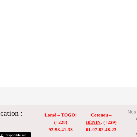
cation :
Nos 
Lomé – TOGO
:
Cotonou –
(+228)
BÉNIN
: (+229)
92-58-41-33
01-97-82-48-23