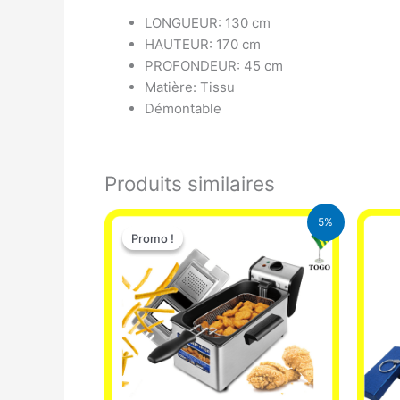
LONGUEUR: 130 cm
HAUTEUR: 170 cm
PROFONDEUR: 45 cm
Matière: Tissu
Démontable
Produits similaires
Le
Le
5%
prix
prix
Promo !
Promo !
initial
actuel
était :
est :
39.000 CFA.
37.000 CFA.