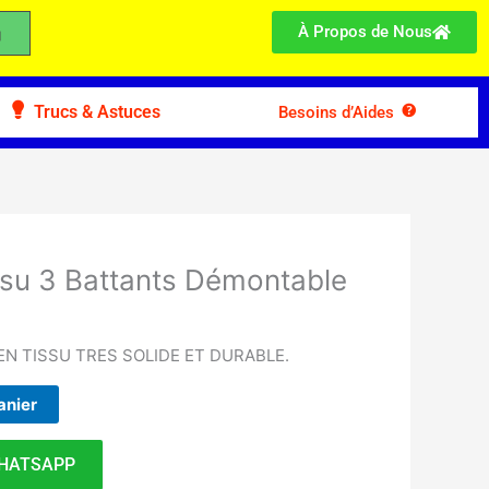
À Propos de Nous
Trucs & Astuces
Besoins d’Aides
ssu 3 Battants Démontable
N TISSU TRES SOLIDE ET DURABLE.
anier
HATSAPP