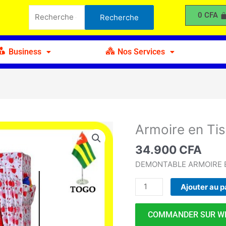
en
Recherche
0
CFA
Recherche
Tissu
pour :
3
Battants
Business
Nos Services
Démontable
Armoire en Ti
quantité
de
34.900
CFA
Armoire
en
DEMONTABLE ARMOIRE E
Tissu
Ajouter au p
3
Battants
Démontable
COMMANDER SUR W