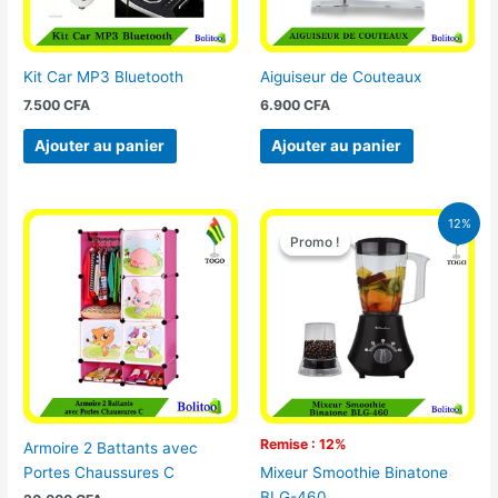
Kit Car MP3 Bluetooth
Aiguiseur de Couteaux
7.500
CFA
6.900
CFA
Ajouter au panier
Ajouter au panier
Le
Le
12%
prix
prix
Promo !
Promo !
initial
actuel
était :
est :
25.000 CFA.
22.000 CFA
Remise : 12%
Armoire 2 Battants avec
Portes Chaussures C
Mixeur Smoothie Binatone
BLG-460