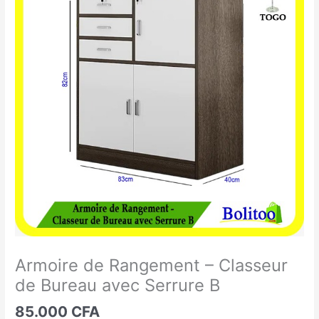
de
Rangement
-
Classeur
de
Bureau
avec
Serrure
B
Armoire de Rangement – Classeur
de Bureau avec Serrure B
85.000
CFA