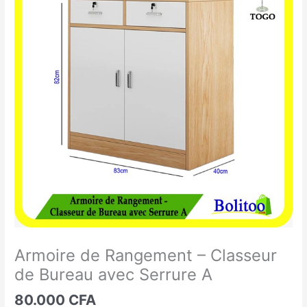
de
Rangement
-
Classeur
de
Bureau
avec
Serrure
A
Armoire de Rangement – Classeur
de Bureau avec Serrure A
80.000
CFA