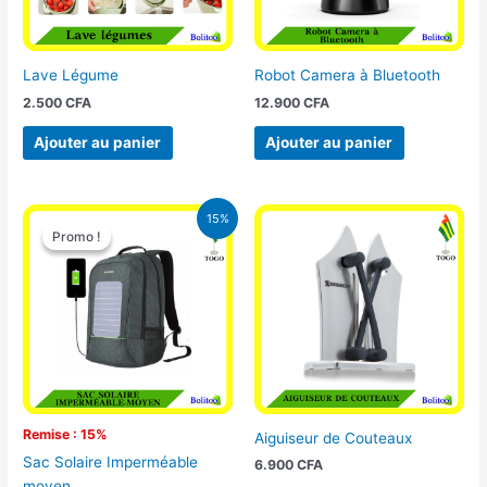
Lave Légume
Robot Camera à Bluetooth
2.500
CFA
12.900
CFA
Ajouter au panier
Ajouter au panier
Le
Le
15%
prix
prix
Promo !
Promo !
initial
actuel
était :
est :
29.500 CFA.
25.000 CFA.
Remise : 15%
Aiguiseur de Couteaux
Sac Solaire Imperméable
6.900
CFA
moyen