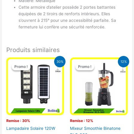
Matière: Métallique
Cette armoire d’atelier possède 2 portes battantes
équipées de 2 tiroirs de renforts intérieurs. Elles
s’ouvrent à 215° pour une accessibilité parfaite. Sa
fermeture lui confère une sécurité renforcée.
Produits similaires
Le
Le
Le
Le
30%
12%
prix
prix
prix
prix
Promo !
Promo !
Promo !
Promo !
initial
actuel
initial
actuel
était :
est :
était :
est :
50.000 CFA.
35.000 CFA.
25.000 CFA.
22.000 CFA
Remise : 30%
Remise : 12%
Lampadaire Solaire 120W
Mixeur Smoothie Binatone