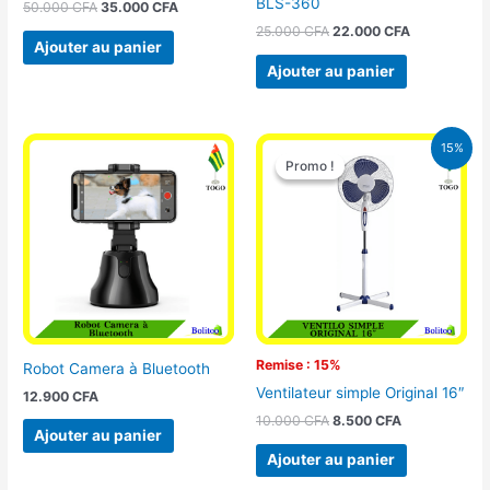
BLS-360
50.000
CFA
35.000
CFA
25.000
CFA
22.000
CFA
Ajouter au panier
Ajouter au panier
Le
Le
15%
prix
prix
Promo !
Promo !
initial
actuel
était :
est :
10.000 CFA.
8.500 CFA.
Remise : 15%
Robot Camera à Bluetooth
Ventilateur simple Original 16″
12.900
CFA
10.000
CFA
8.500
CFA
Ajouter au panier
Ajouter au panier