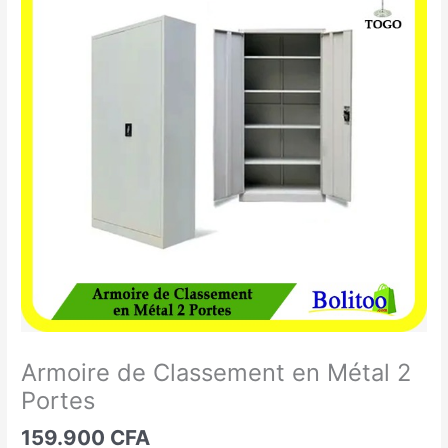
de
Classement
en
Métal
2
Portes
Armoire de Classement en Métal 2
Portes
159.900
CFA