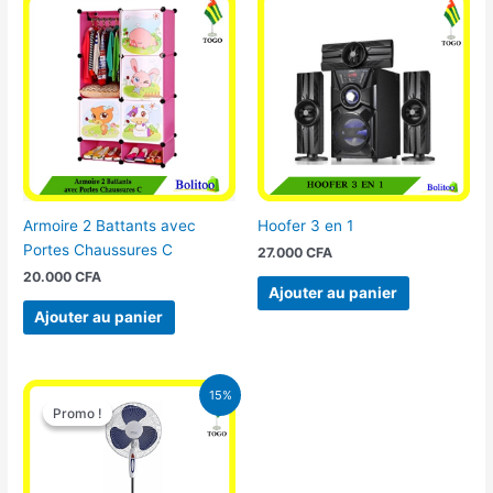
Armoire 2 Battants avec
Hoofer 3 en 1
Portes Chaussures C
27.000
CFA
20.000
CFA
Ajouter au panier
Ajouter au panier
Le
Le
15%
prix
prix
Promo !
Promo !
initial
actuel
était :
est :
10.000 CFA.
8.500 CFA.