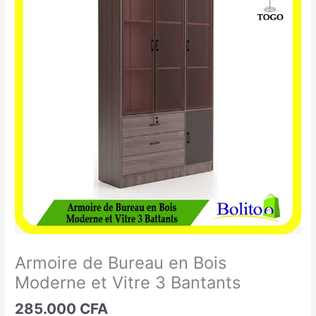
de
Bureau
en
Bois
Moderne
et
Vitre
3
Bantants
Armoire de Bureau en Bois
Moderne et Vitre 3 Bantants
285.000
CFA