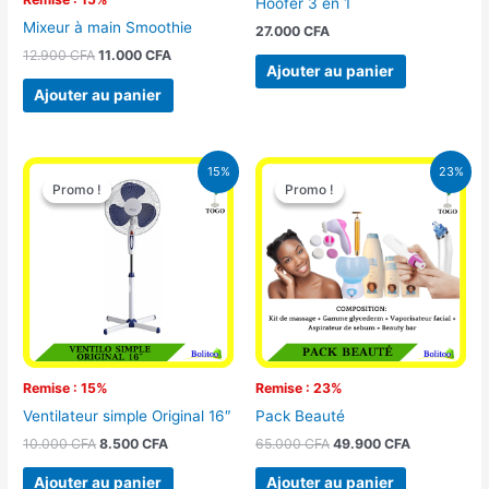
Hoofer 3 en 1
Mixeur à main Smoothie
27.000
CFA
12.900
CFA
11.000
CFA
Ajouter au panier
Ajouter au panier
Le
Le
Le
Le
15%
23%
prix
prix
prix
prix
Promo !
Promo !
Promo !
Promo !
initial
actuel
initial
actuel
était :
est :
était :
est :
10.000 CFA.
8.500 CFA.
65.000 CFA.
49.900 CFA
Remise : 15%
Remise : 23%
Ventilateur simple Original 16″
Pack Beauté
10.000
CFA
8.500
CFA
65.000
CFA
49.900
CFA
Ajouter au panier
Ajouter au panier