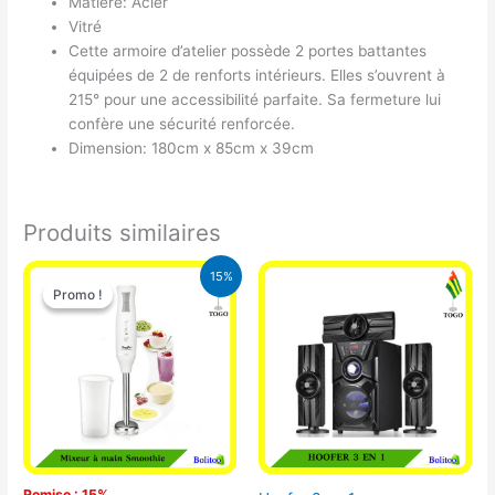
Matière: Acier
Vitré
Cette armoire d’atelier possède 2 portes battantes
équipées de 2 de renforts intérieurs. Elles s’ouvrent à
215° pour une accessibilité parfaite. Sa fermeture lui
confère une sécurité renforcée.
Dimension: 180cm x 85cm x 39cm
Produits similaires
Le
Le
15%
prix
prix
Promo !
Promo !
initial
actuel
était :
est :
12.900 CFA.
11.000 CFA.
Remise : 15%