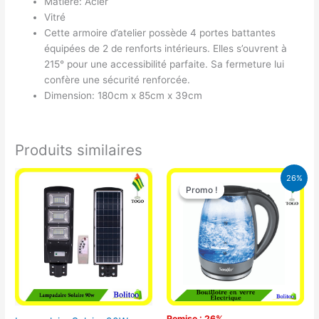
Matière: Acier
Vitré
Cette armoire d’atelier possède 4 portes battantes
équipées de 2 de renforts intérieurs. Elles s’ouvrent à
215° pour une accessibilité parfaite. Sa fermeture lui
confère une sécurité renforcée.
Dimension: 180cm x 85cm x 39cm
Produits similaires
Le
Le
26%
prix
prix
Promo !
Promo !
initial
actuel
était :
est :
16.900 CFA.
12.500 CFA.
Remise : 26%