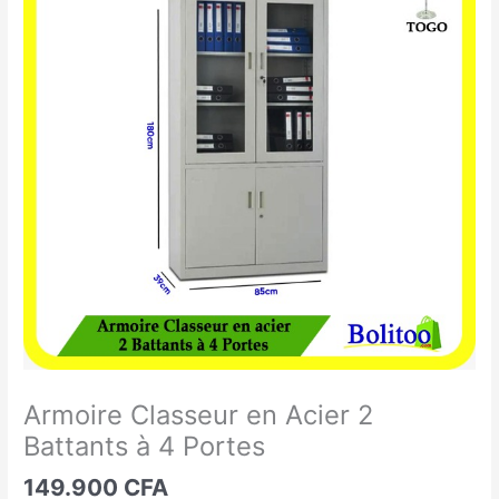
Classeur
en
Acier
2
Battants
à
4
Portes
Armoire Classeur en Acier 2
Battants à 4 Portes
149.900
CFA