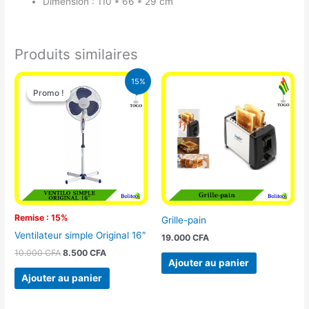
Dimension : 110 * 66 * 29 cm
Produits similaires
Le
Le
15%
prix
prix
Promo !
Promo !
initial
actuel
était :
est :
10.000 CFA.
8.500 CFA.
Remise : 15%
Grille-pain
Ventilateur simple Original 16″
19.000
CFA
10.000
CFA
8.500
CFA
Ajouter au panier
Ajouter au panier