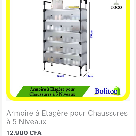
à
Etagère
pour
Chaussures
à
5
Niveaux
Armoire à Etagère pour Chaussures
à 5 Niveaux
12.900
CFA