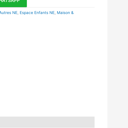
HATSAPP
Autres NE
,
Espace Enfants NE
,
Maison &
k
r
tsApp
inkedIn