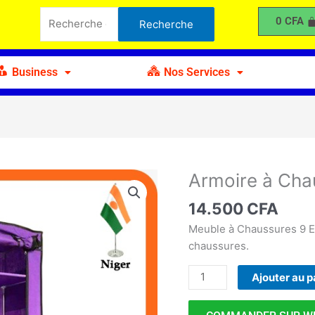
à
Recherche
0
CFA
Recherche
Chaussures
pour :
Empilable
en
Business
Nos Services
Tissu
Armoire à Cha
quantité
de
14.500
CFA
Armoire
à
Meuble à Chaussures 9 E
Chaussures
chaussures.
Empilable
Ajouter au p
en
Tissu