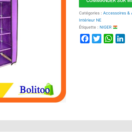
COMMANDER SUR W
Catégories :
Accessoires & 
Intérieur NE
Étiquette :
NIGER
Faceboo
Twitte
Wha
L