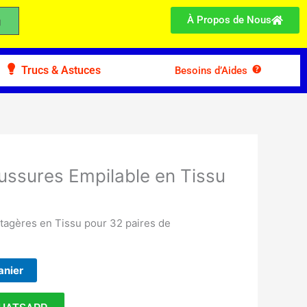
À Propos de Nous
Trucs & Astuces
Besoins d’Aides
ussures Empilable en Tissu
tagères en Tissu pour 32 paires de
anier