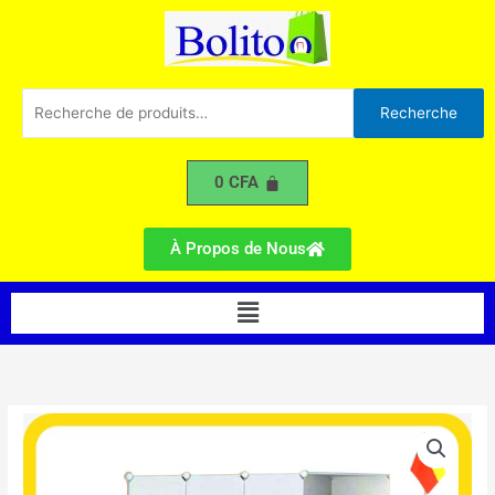
Battants
Aller
Simple
au
C
contenu
Recherche
Recherche
pour :
0
CFA
À Propos de Nous
Menu
quantité
de
Armoire