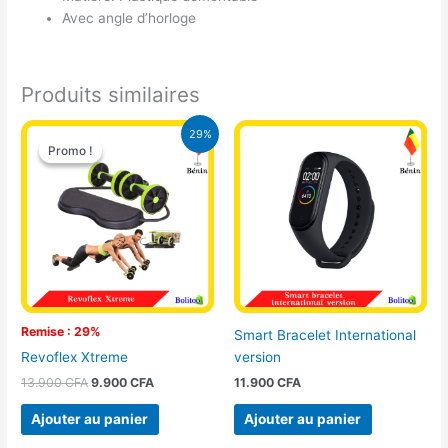
Avec angle d’horloge
Produits similaires
Le
Le
29%
prix
prix
Promo !
Promo !
initial
actuel
était :
est :
13.900 CFA.
9.900 CFA.
Remise : 29%
Smart Bracelet International
version
Revoflex Xtreme
11.900
CFA
13.900
CFA
9.900
CFA
Ajouter au panier
Ajouter au panier