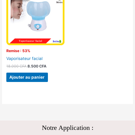
était :
est :
18.000 CFA.
8.500 CFA.
Remise : 53%
Vaporisateur facial
18.000
CFA
8.500
CFA
Ajouter au panier
Notre Application :