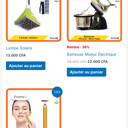
était :
est :
34.400 CFA.
22.000 CFA
Remise : 36%
Lampe Solaire
Batteuse Mixeur Électrique
13.000
CFA
34.400
CFA
22.000
CFA
Ajouter au panier
Ajouter au panier
Le
Le
29%
prix
prix
Promo !
Promo !
initial
actuel
était :
est :
11.900 CFA.
8.500 CFA.