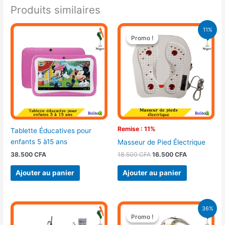
Produits similaires
Le
Le
11%
prix
prix
Promo !
Promo !
initial
actuel
était :
est :
18.500 CFA.
16.500 CFA.
Remise : 11%
Tablette Éducatives pour
enfants 5 à15 ans
Masseur de Pied Électrique
38.500
CFA
18.500
CFA
16.500
CFA
Ajouter au panier
Ajouter au panier
Le
Le
36%
prix
prix
Promo !
Promo !
initial
actuel