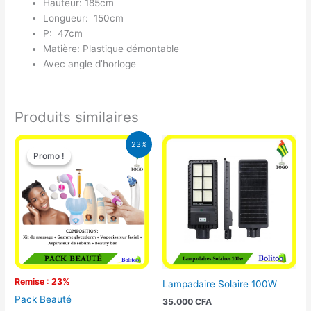
Hauteur: 185cm
Longueur: 150cm
P: 47cm
Matière: Plastique démontable
Avec angle d’horloge
Produits similaires
Le
Le
23%
prix
prix
Promo !
Promo !
initial
actuel
était :
est :
65.000 CFA.
49.900 CFA.
Remise : 23%
Lampadaire Solaire 100W
Pack Beauté
35.000
CFA