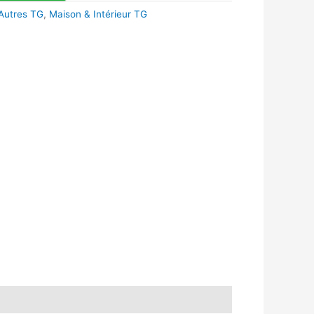
Autres TG
,
Maison & Intérieur TG
k
r
tsApp
inkedIn