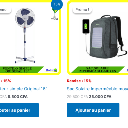
Le
Le
Le
Le
15%
prix
prix
prix
prix
omo !
omo !
Promo !
Promo !
initial
actuel
initial
actuel
était :
est :
était :
est :
10.000 CFA.
8.500 CFA.
29.500 CFA.
25.000 
 : 15%
Remise : 15%
teur simple Original 16″
Sac Solaire Imperméable moy
CFA
8.500
CFA
29.500
CFA
25.000
CFA
outer au panier
Ajouter au panier