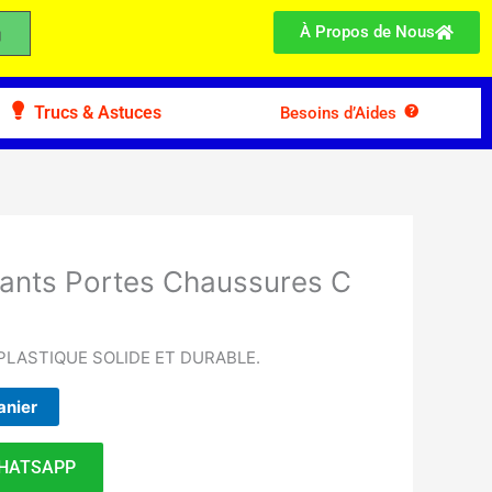
À Propos de Nous
Trucs & Astuces
Besoins d’Aides
tants Portes Chaussures C
LASTIQUE SOLIDE ET DURABLE.
anier
HATSAPP