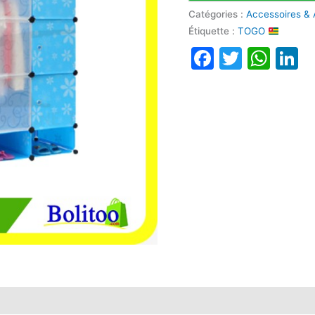
Catégories :
Accessoires & 
Étiquette :
TOGO
Faceboo
Twitte
Wha
L