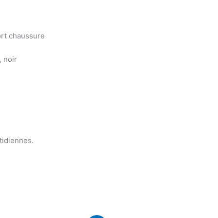
ort chaussure
, noir
tidiennes.