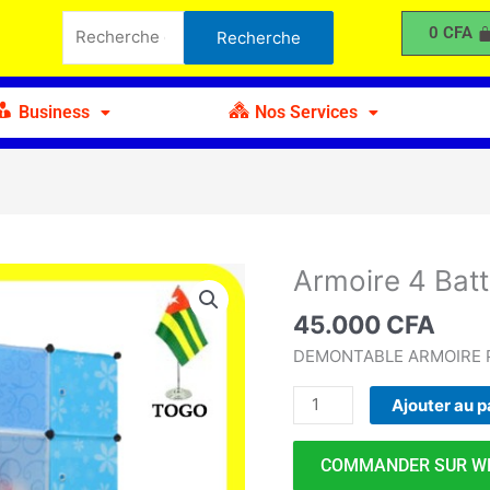
4
Recherche
0
CFA
Recherche
Battants
pour :
Portes
Chaussures
Business
Nos Services
C
Armoire 4 Bat
quantité
de
45.000
CFA
Armoire
4
DEMONTABLE ARMOIRE P
Battants
Ajouter au p
Portes
Chaussures
C
COMMANDER SUR W