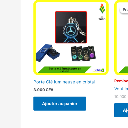
Pr
Pr
Remise
Porte Clé lumineuse en cristal
Ventila
3.900
CFA
10.000
Ajouter au panier
Aj