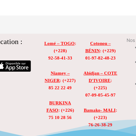
cation :
Nos 
Lomé – TOGO
:
Cotonou –
(+228)
BÉNIN
: (+229)
92-58-41-33
01-97-82-48-23
Niamey –
Abidjan – COTE
NIGER
: (+227)
D’IVOIRE
:
85 22 22 49
(+225)
07-09-05-45-97
BURKINA
FASO
: (+226)
Bamako- MALI
:
75 10 28 56
(+223)
76-26-38-29