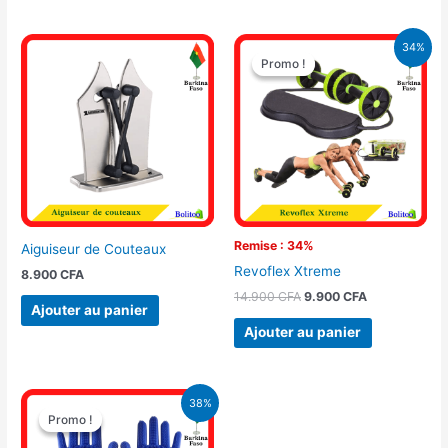
Le
Le
34%
prix
prix
Promo !
Promo !
initial
actuel
était :
est :
14.900 CFA.
9.900 CFA.
Remise : 34%
Aiguiseur de Couteaux
Revoflex Xtreme
8.900
CFA
14.900
CFA
9.900
CFA
Ajouter au panier
Ajouter au panier
Le
Le
38%
prix
prix
Promo !
Promo !
initial
actuel
était :
est :