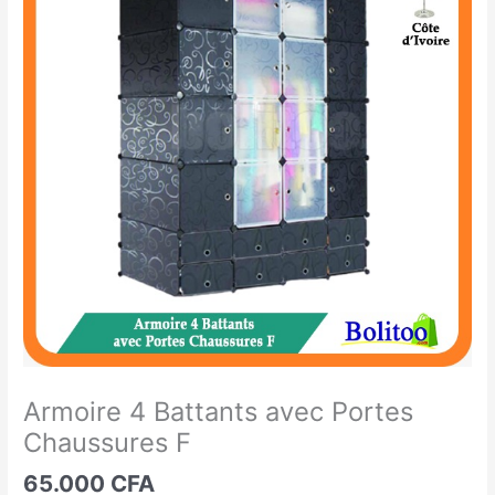
4
Battants
avec
Portes
Chaussures
F
Armoire 4 Battants avec Portes
Chaussures F
65.000
CFA