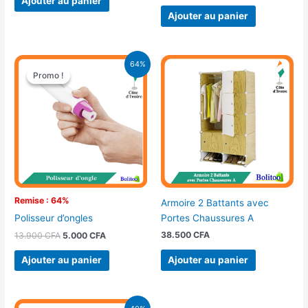
Ajouter au panier
Ajouter au panier
Le
Le
64%
prix
prix
Promo !
Promo !
initial
actuel
était :
est :
13.900 CFA.
5.000 CFA.
Remise : 64%
Armoire 2 Battants avec
Portes Chaussures A
Polisseur d’ongles
38.500
CFA
13.900
CFA
5.000
CFA
Ajouter au panier
Ajouter au panier
Le
Le