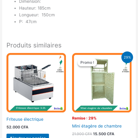
Dimension:
Hauteur: 185cm
Longueur: 150cm
P: 47cm
Produits similaires
Le
Le
29%
prix
prix
Promo !
Promo !
initial
actuel
était :
est :
21.900 CFA.
15.500 CFA.
Remise : 29%
Friteuse électrique
Mini étagère de chambre
52.000
CFA
21.900
CFA
15.500
CFA