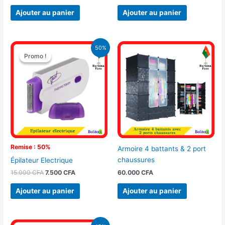
Ajouter au panier
Ajouter au panier
Le
Le
50%
prix
prix
Promo !
Promo !
initial
actuel
était :
est :
15.000 CFA.
7.500 CFA.
Remise : 50%
Armoire 4 battants & 2 port
chaussures
Épilateur Electrique
60.000
CFA
15.000
CFA
7.500
CFA
Ajouter au panier
Ajouter au panier
Le
Le