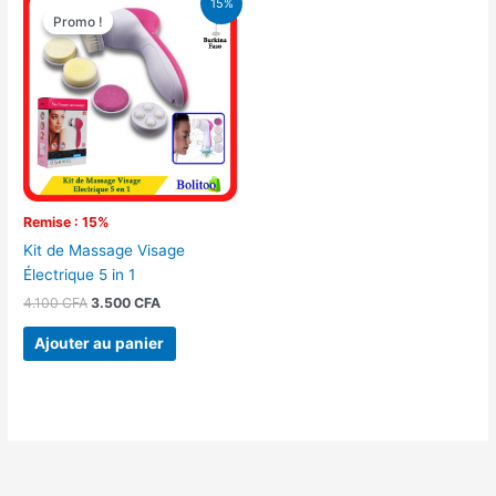
15%
prix
prix
Promo !
Promo !
initial
actuel
était :
est :
4.100 CFA.
3.500 CFA.
Remise : 15%
Kit de Massage Visage
Électrique 5 in 1
4.100
CFA
3.500
CFA
Ajouter au panier