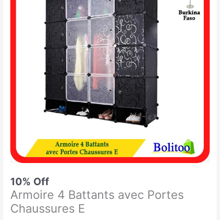
était :
est :
4
50.000 CFA.
45.000 CFA.
Battants
avec
Portes
Chaussures
E
10% Off
Armoire 4 Battants avec Portes
Chaussures E