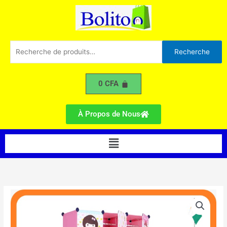
Battants
Aller
Simple
au
A
contenu
Recherche
Recherche
pour :
0
CFA
À Propos de Nous
Menu
quantité
de
Armoire