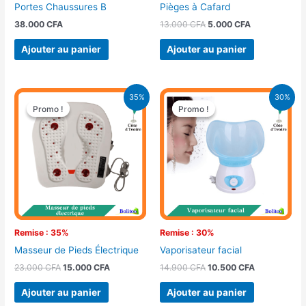
Portes Chaussures B
Pièges à Cafard
38.000
CFA
13.000
CFA
5.000
CFA
Ajouter au panier
Ajouter au panier
Le
Le
Le
Le
35%
30%
prix
prix
prix
prix
Promo !
Promo !
Promo !
Promo !
initial
actuel
initial
actuel
était :
est :
était :
est :
23.000 CFA.
15.000 CFA.
14.900 CFA.
10.500 CFA.
Remise : 35%
Remise : 30%
Masseur de Pieds Électrique
Vaporisateur facial
23.000
CFA
15.000
CFA
14.900
CFA
10.500
CFA
Ajouter au panier
Ajouter au panier