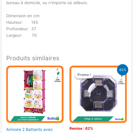
bureau à domicile, ou n’importe où ailleurs.
Dimension en cm:
Hauteur: 145
Profondeur: 37
Largeur: 70
Produits similaires
Le
Le
62%
prix
prix
Promo !
Promo !
initial
actuel
était :
est :
13.000 CFA.
5.000 CFA.
Remise : 62%
Armoire 2 Battants avec