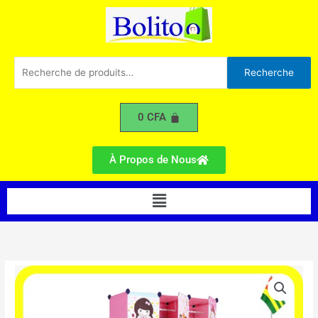
Battants
Aller
avec
au
Portes
contenu
Chaussures
A
Recherche
Recherche
pour :
0
CFA
À Propos de Nous
Menu
quantité
de
Armoire