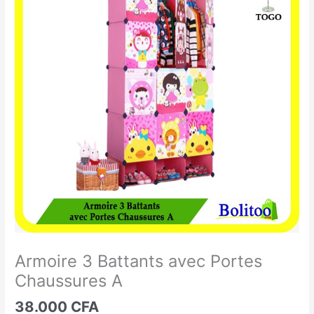
3
Battants
avec
Portes
Chaussures
A
Armoire 3 Battants avec Portes
Chaussures A
38.000
CFA