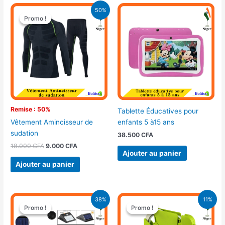
Le
Le
50%
prix
prix
Promo !
Promo !
initial
actuel
était :
est :
18.000 CFA.
9.000 CFA.
Remise : 50%
Tablette Éducatives pour
enfants 5 à15 ans
Vêtement Amincisseur de
sudation
38.500
CFA
18.000
CFA
9.000
CFA
Ajouter au panier
Ajouter au panier
Le
Le
Le
Le
38%
11%
prix
prix
prix
prix
Promo !
Promo !
Promo !
Promo !
initial
actuel
initial
actuel
était :
est :
était :
est :