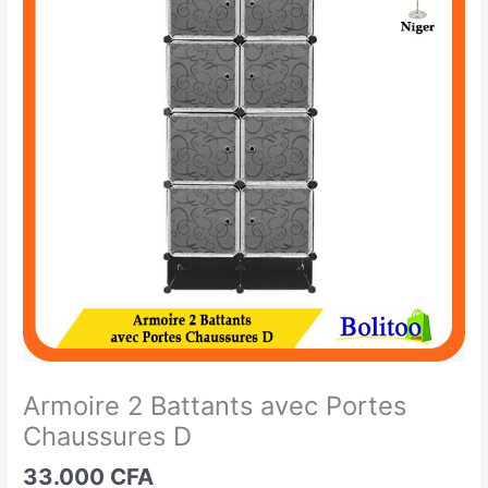
2
Battants
avec
Portes
Chaussures
D
Armoire 2 Battants avec Portes
Chaussures D
33.000
CFA