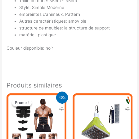
Taille du cube: 35cm * 35cm
Style: Simple Moderne
empreintes d’animaux: Pattern
Autres caractéristiques: amovible
structure de meubles: la structure de support
matériel: plastique
Couleur disponible: noir
Produits similaires
Le
Le
40%
prix
prix
Promo !
Promo !
initial
actuel
était :
est :
25.000 CFA.
15.000 CFA.