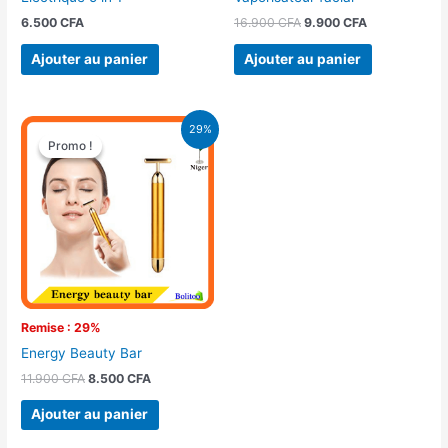
6.500
CFA
16.900
CFA
9.900
CFA
Ajouter au panier
Ajouter au panier
Le
Le
29%
prix
prix
Promo !
Promo !
initial
actuel
était :
est :
11.900 CFA.
8.500 CFA.
Remise : 29%
Energy Beauty Bar
11.900
CFA
8.500
CFA
Ajouter au panier