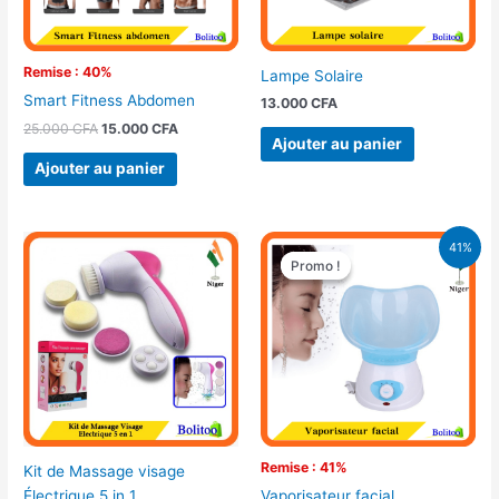
Remise : 40%
Lampe Solaire
Smart Fitness Abdomen
13.000
CFA
25.000
CFA
15.000
CFA
Ajouter au panier
Ajouter au panier
Le
Le
41%
prix
prix
Promo !
Promo !
initial
actuel
était :
est :
16.900 CFA.
9.900 CFA.
Remise : 41%
Kit de Massage visage
Électrique 5 in 1
Vaporisateur facial