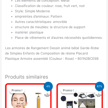
Les éléments de conception: Métal
Classification de couleur: rose, fruit vert, noir
Style: Simple Moderne
empreintes d’animaux: Pattern
Autres caractéristiques: amovible
structure de meubles: la structure de support
matériel: plastique
Place de vêtements et d’autres nécessités quotidiennes.
Les armoires de Rangement Dessin animé bébé Garde-Robe
de Simples Enfants de Composition de résine Placard
Plastique Armoire assemblé (Couleur : Rose) – B01N2BCE9B
Produits similaires
Le
Le
Le
Le
4%
67%
prix
prix
prix
prix
Promo !
Promo !
Promo !
Promo !
initial
actuel
initial
actuel
était :
est :
était :
est :
8.900 CFA.
8.500 CFA.
10.500 CFA.
3.500 CFA.