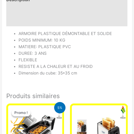
Informations complémentaires
Avis (0)
ARMOIRE PLASTIQUE DÉMONTABLE ET SOLIDE
POIDS MINIMUM: 10 KG
MATIERE: PLASTIQUE PVC
DUREE: 3 ANS
FLEXIBLE
RESISTE A LA CHALEUR ET AU FROID
Dimension du cube: 35*35 cm
Produits similaires
Le
Le
5%
prix
prix
Promo !
Promo !
initial
actuel
était :
est :
39.000 CFA.
37.000 CFA.