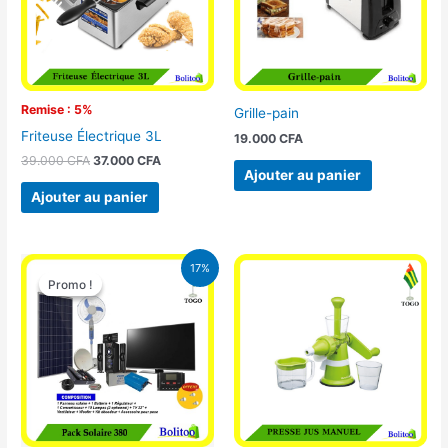
Remise : 5%
Grille-pain
Friteuse Électrique 3L
19.000
CFA
39.000
CFA
37.000
CFA
Ajouter au panier
Ajouter au panier
Le
Le
17%
prix
prix
Promo !
Promo !
initial
actuel
était :
est :
430.000 CFA.
355.000 CFA.