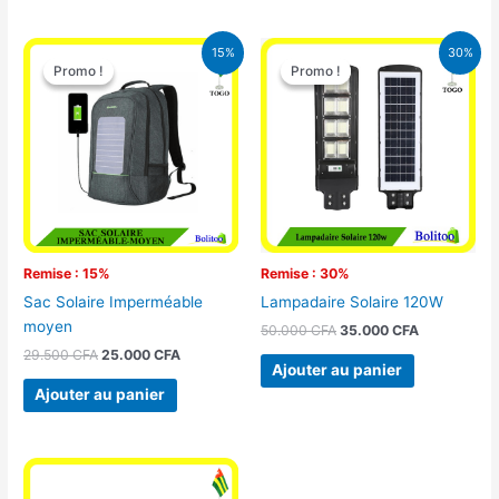
Le
Le
Le
Le
15%
30%
prix
prix
prix
prix
Promo !
Promo !
Promo !
Promo !
initial
actuel
initial
actuel
était :
est :
était :
est :
29.500 CFA.
25.000 CFA.
50.000 CFA.
35.000 CFA
Remise : 15%
Remise : 30%
Sac Solaire Imperméable
Lampadaire Solaire 120W
moyen
50.000
CFA
35.000
CFA
29.500
CFA
25.000
CFA
Ajouter au panier
Ajouter au panier