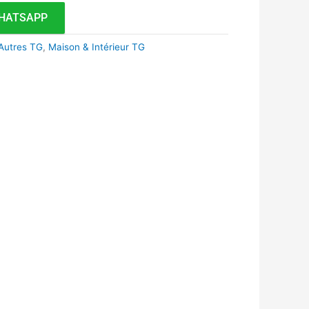
HATSAPP
Autres TG
,
Maison & Intérieur TG
k
r
tsApp
inkedIn