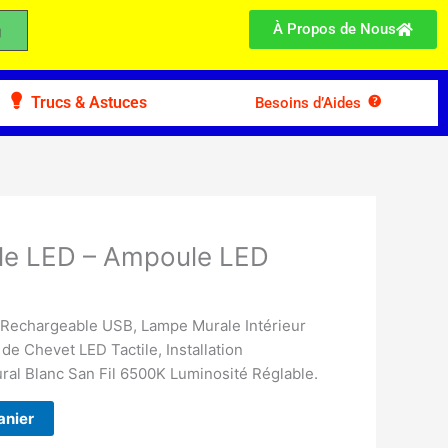
À Propos de Nous
Trucs & Astuces
Besoins d’Aides
le LED – Ampoule LED
 Rechargeable USB, Lampe Murale Intérieur
de Chevet LED Tactile, Installation
ral Blanc San Fil 6500K Luminosité Réglable.
anier