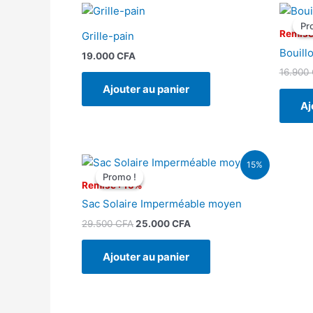
Pr
Pr
Remise
Grille-pain
Bouill
19.000
CFA
16.900
Ajouter au panier
Aj
Le
Le
15%
prix
prix
Promo !
Promo !
initial
actuel
Remise : 15%
était :
est :
Sac Solaire Imperméable moyen
29.500 CFA.
25.000 CFA.
29.500
CFA
25.000
CFA
Ajouter au panier