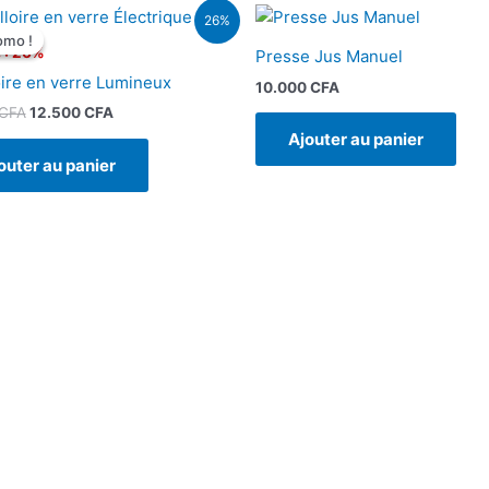
Le
Le
26%
prix
prix
omo !
omo !
initial
actuel
 : 26%
Presse Jus Manuel
était :
est :
oire en verre Lumineux
16.900 CFA.
12.500 CFA.
10.000
CFA
CFA
12.500
CFA
Ajouter au panier
outer au panier