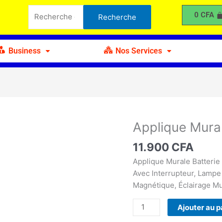
Murale
Recherche
0
CFA
Recherche
LED
pour :
-
Ampoule
Business
Nos Services
LED
Applique Mura
quantité
de
11.900
CFA
Applique
Murale
Applique Murale Batterie
LED
Avec Interrupteur, Lampe 
-
Magnétique, Éclairage Mu
Ampoule
Ajouter au p
LED