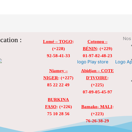
cation :
Nos 
Lomé – TOGO
:
Cotonou –
(+228)
BÉNIN
: (+229)
92-58-41-33
01-97-82-48-23
Niamey –
Abidjan – COTE
NIGER
: (+227)
D’IVOIRE
:
85 22 22 49
(+225)
07-09-05-45-97
BURKINA
FASO
: (+226)
Bamako- MALI
:
75 10 28 56
(+223)
76-26-38-29