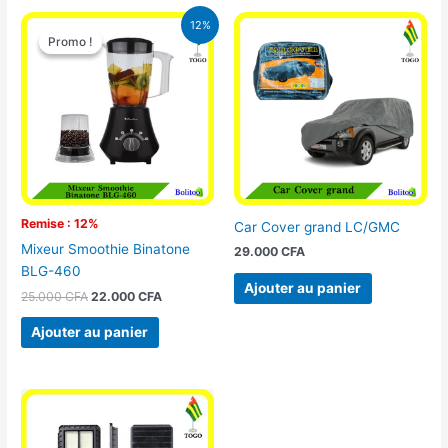
Le
Le
12%
prix
prix
Promo !
Promo !
initial
actuel
était :
est :
25.000 CFA.
22.000 CFA.
Remise : 12%
Car Cover grand LC/GMC
Mixeur Smoothie Binatone
29.000
CFA
BLG-460
Ajouter au panier
25.000
CFA
22.000
CFA
Ajouter au panier