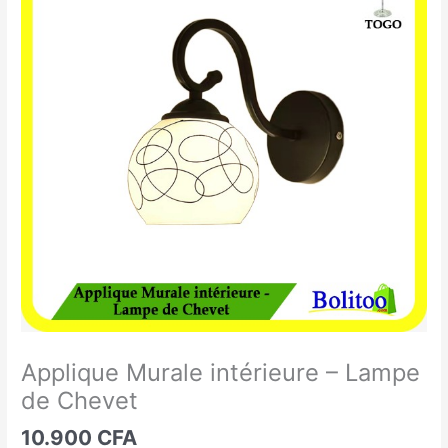
Murale
intérieure
-
Lampe
de
Chevet
Applique Murale intérieure – Lampe
de Chevet
10.900
CFA