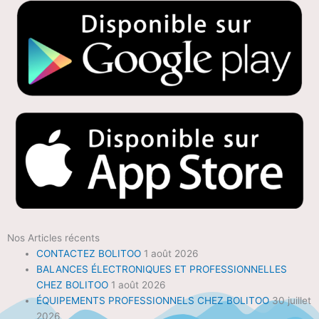
Nos Articles récents
CONTACTEZ BOLITOO
1 août 2026
BALANCES ÉLECTRONIQUES ET PROFESSIONNELLES
CHEZ BOLITOO
1 août 2026
ÉQUIPEMENTS PROFESSIONNELS CHEZ BOLITOO
30 juillet
2026