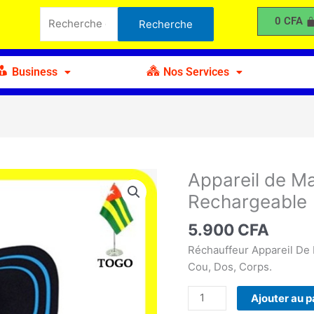
de
Recherche
0
CFA
Recherche
Massage
pour :
Portatif
Rechargeable
Business
Nos Services
Appareil de Ma
quantité
de
Rechargeable
Appareil
de
5.900
CFA
Massage
Réchauffeur Appareil De 
Portatif
Cou, Dos, Corps.
Rechargeable
Ajouter au p