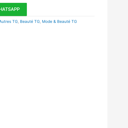
HATSAPP
Autres TG
,
Beauté TG
,
Mode & Beauté TG
k
r
tsApp
inkedIn