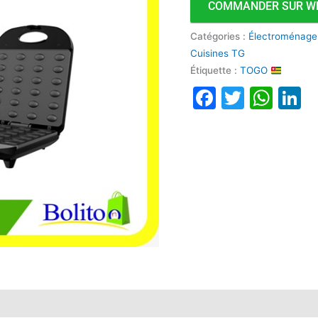
COMMANDER SUR W
9368-
J
Catégories :
Électroménage
Cuisines TG
Étiquette :
TOGO
Faceboo
Twitte
Wha
L