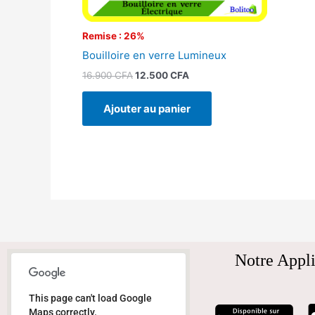
Remise : 26%
Bouilloire en verre Lumineux
16.900
CFA
12.500
CFA
Ajouter au panier
Notre Appli
This page can't load Google
Maps correctly.