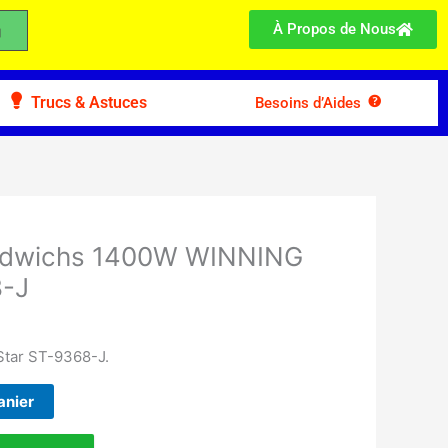
À Propos de Nous
Trucs & Astuces
Besoins d’Aides
andwichs 1400W WINNING
-J
Star ST-9368-J.
anier