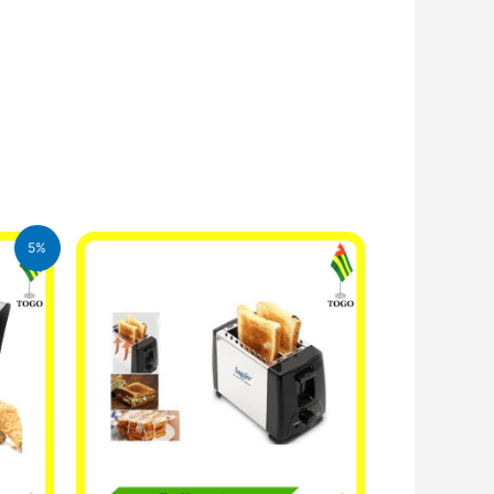
5%
FA.