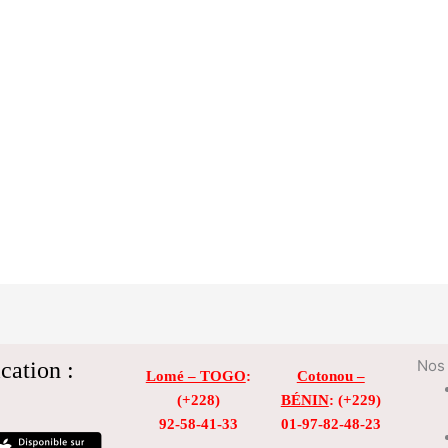
cation :
Nos 
Lomé – TOGO
:
Cotonou –
(+228)
BÉNIN
: (+229)
92-58-41-33
01-97-82-48-23