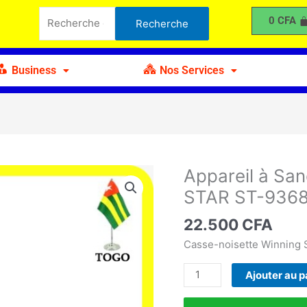
à
Recherche
0
CFA
Recherche
Sandwichs
pour :
1400W
WINNING
Business
Nos Services
STAR
ST-
9368-
J
Appareil à S
quantité
de
STAR ST-9368
Appareil
à
22.500
CFA
Sandwichs
Casse-noisette Winning 
1400W
WINNING
Ajouter au p
STAR
ST-