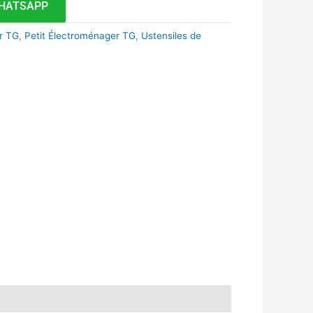
HATSAPP
r TG
,
Petit Électroménager TG
,
Ustensiles de
k
r
tsApp
inkedIn