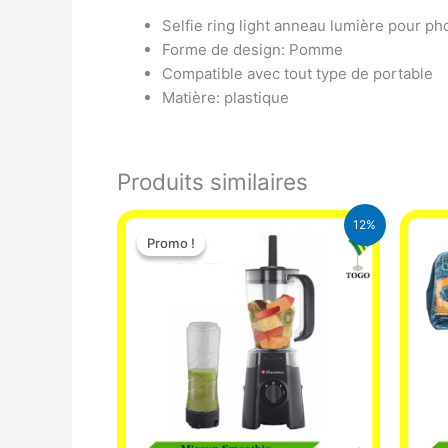
Selfie ring light anneau lumière pour ph
Forme de design: Pomme
Compatible avec tout type de portable
Matière: plastique
Produits similaires
Le
Le
12%
prix
prix
Promo !
Promo !
initial
actuel
était :
est :
25.000 CFA.
22.000 CFA.