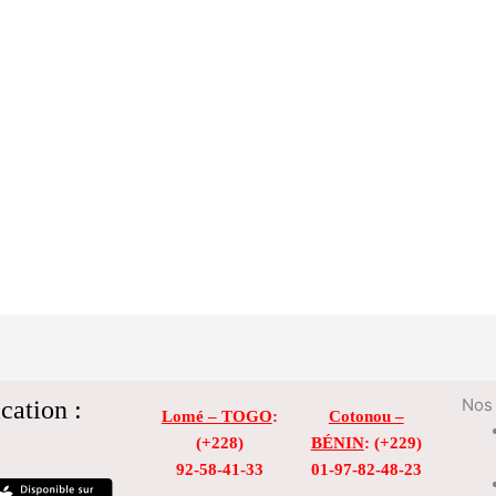
cation :
Nos 
Lomé – TOGO
:
Cotonou –
(+228)
BÉNIN
: (+229)
92-58-41-33
01-97-82-48-23