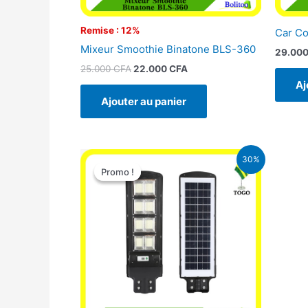
Remise : 12%
Car C
Mixeur Smoothie Binatone BLS-360
29.00
25.000
CFA
22.000
CFA
Aj
Ajouter au panier
Le
Le
30%
prix
prix
Promo !
Promo !
initial
actuel
était :
est :
50.000 CFA.
35.000 CFA.