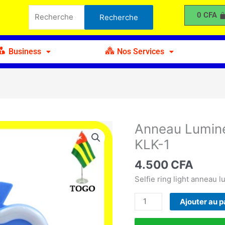
Lumineux
Recherche
0
CFA
Recherche
Selfie
pour :
Design
Pomme
Business
Nos Services
KLK-
1
Anneau Lumin
quantité
de
KLK-1
Anneau
Lumineux
4.500
CFA
Selfie
Selfie ring light anneau 
Design
Pomme
Ajouter au p
KLK-
1