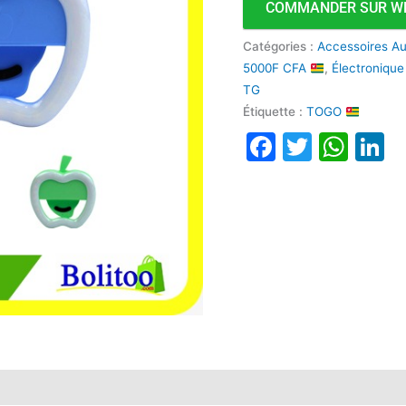
COMMANDER SUR W
Catégories :
Accessoires A
5000F CFA
,
Électroniqu
TG
Étiquette :
TOGO
Faceboo
Twitte
Wha
L