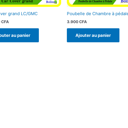
over grand LC/GMC
Poubelle de Chambre à pédal
0
CFA
3.900
CFA
outer au panier
Ajouter au panier