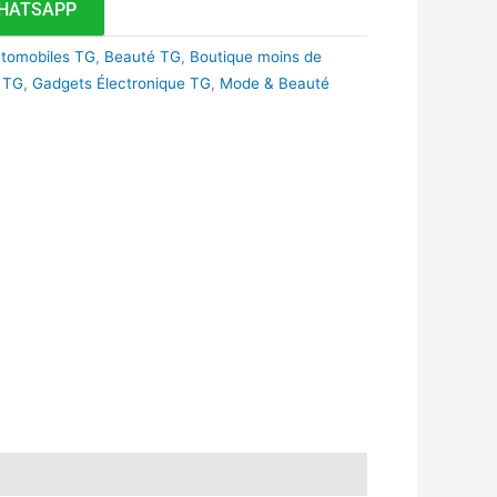
HATSAPP
utomobiles TG
,
Beauté TG
,
Boutique moins de
e TG
,
Gadgets Électronique TG
,
Mode & Beauté
k
r
tsApp
inkedIn