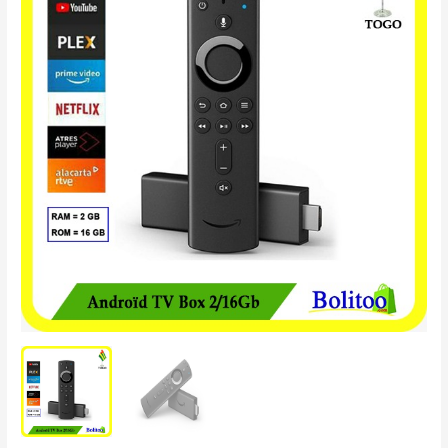
était :
est :
TV
39.900 CFA.
35.000 CFA.
Box
2-
16GB