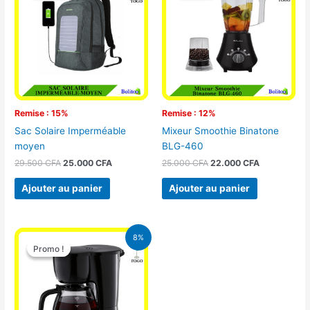
était :
est :
était :
est :
29.500 CFA.
25.000 CFA.
25.000 CFA.
22.000 CFA
Remise : 15%
Remise : 12%
Sac Solaire Imperméable
Mixeur Smoothie Binatone
moyen
BLG-460
29.500
CFA
25.000
CFA
25.000
CFA
22.000
CFA
Ajouter au panier
Ajouter au panier
Le
Le
8%
prix
prix
Promo !
Promo !
initial
actuel
était :
est :
25.000 CFA.
23.000 CFA.