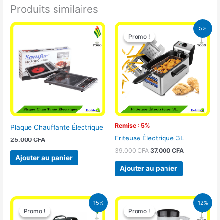
Produits similaires
Le
Le
5%
prix
prix
Promo !
Promo !
initial
actuel
était :
est :
39.000 CFA.
37.000 CFA.
Remise : 5%
Plaque Chauffante Électrique
Friteuse Électrique 3L
25.000
CFA
39.000
CFA
37.000
CFA
Ajouter au panier
Ajouter au panier
Le
Le
Le
Le
15%
12%
prix
prix
prix
prix
Promo !
Promo !
Promo !
Promo !
initial
actuel
initial
actuel