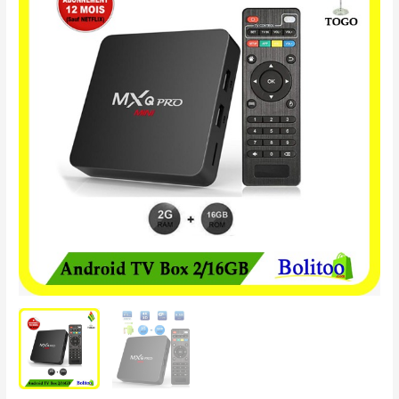
était :
est :
TV
49.900 CFA.
35.000 CFA.
Box
2-
16GB