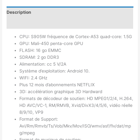
Description
Avis (0)
CPU: S905W fréquence de Cortex-A53 quad-core: 1.5G
GPU: Mali-450 penta-core GPU
FLASH: 16 go EMMC
SDRAM: 2 go DDR3
Alimentation: cc 5 V/2A
Système d’exploitation: Android 10.
WIFI: 2.4 GHz
Plus 12 mois d’abonnements NETFLIX
3D: accélération graphique 3D Hardward
Formats de décodeur de soutien: HD MPEG1/2/4, H.264,
HD AVC/VC-1, RM/RMVB, Xvid/DivX3/4/5/6, vidéo réelle
8/9/10, VP9
Format de Support:
Avi/Rm/Rmvb/Ts/Vob/Mkv/Mov/ISO/wmv/asf/flv/dat/mp
g/mpeg
Format de musique de soutien: