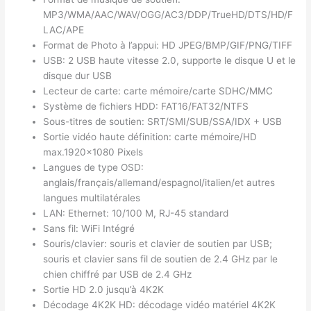
MP3/WMA/AAC/WAV/OGG/AC3/DDP/TrueHD/DTS/HD/F
LAC/APE
Format de Photo à l’appui: HD JPEG/BMP/GIF/PNG/TIFF
USB: 2 USB haute vitesse 2.0, supporte le disque U et le
disque dur USB
Lecteur de carte: carte mémoire/carte SDHC/MMC
Système de fichiers HDD: FAT16/FAT32/NTFS
Sous-titres de soutien: SRT/SMI/SUB/SSA/IDX + USB
Sortie vidéo haute définition: carte mémoire/HD
max.1920×1080 Pixels
Langues de type OSD:
anglais/français/allemand/espagnol/italien/et autres
langues multilatérales
LAN: Ethernet: 10/100 M, RJ-45 standard
Sans fil: WiFi Intégré
Souris/clavier: souris et clavier de soutien par USB;
souris et clavier sans fil de soutien de 2.4 GHz par le
chien chiffré par USB de 2.4 GHz
Sortie HD 2.0 jusqu’à 4K2K
Décodage 4K2K HD: décodage vidéo matériel 4K2K