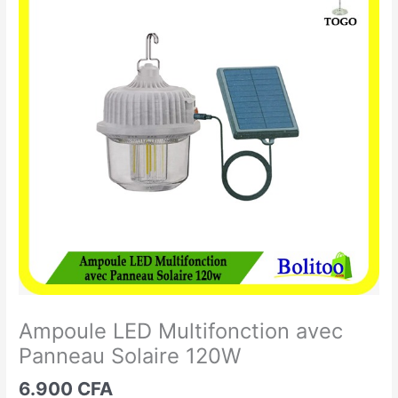
LED
Multifonction
avec
Panneau
Solaire
120W
Ampoule LED Multifonction avec
Panneau Solaire 120W
6.900
CFA