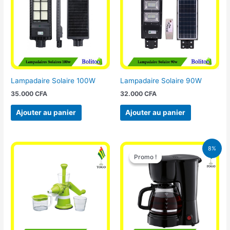
Lampadaire Solaire 100W
Lampadaire Solaire 90W
35.000
CFA
32.000
CFA
Ajouter au panier
Ajouter au panier
Le
Le
8%
prix
prix
Promo !
Promo !
initial
actuel
était :
est :
25.000 CFA.
23.000 CFA