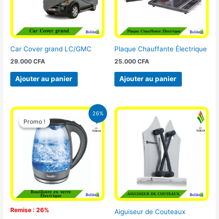
Car Cover grand LC/GMC
Plaque Chauffante Électrique
29.000
CFA
25.000
CFA
Ajouter au panier
Ajouter au panier
Le
Le
26%
prix
prix
Promo !
Promo !
initial
actuel
était :
est :
16.900 CFA.
12.500 CFA.
Remise : 26%
Aiguiseur de Couteaux