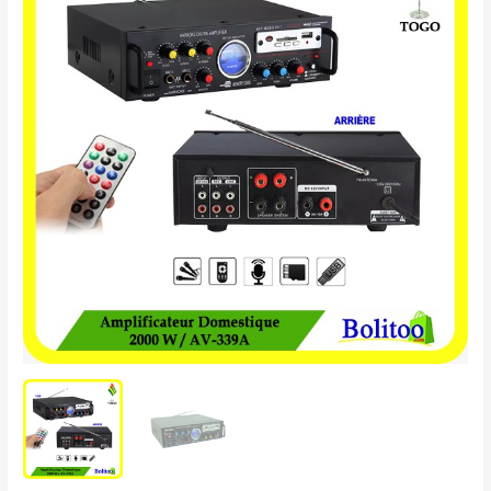
Domestique
2000W
AV-
339A