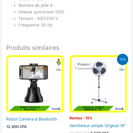
Nombre de pôle 4
Vitesse synchrone 1500
Tension : 400/230 V
Fréquence: 50 Hz
Produits similaires
Le
Le
15%
prix
prix
Promo !
Promo !
initial
actuel
était :
est :
10.000 CFA.
8.500 CFA.
Remise : 15%
Robot Camera à Bluetooth
Ventilateur simple Original 16″
12.900
CFA