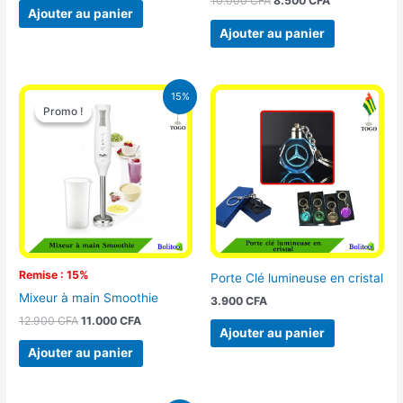
10.000
CFA
8.500
CFA
Ajouter au panier
Ajouter au panier
Le
Le
15%
prix
prix
Promo !
Promo !
initial
actuel
était :
est :
12.900 CFA.
11.000 CFA.
Remise : 15%
Porte Clé lumineuse en cristal
Mixeur à main Smoothie
3.900
CFA
12.900
CFA
11.000
CFA
Ajouter au panier
Ajouter au panier