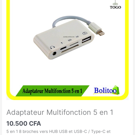
Multifonction
5
en
1
Adaptateur Multifonction 5 en 1
10.500
CFA
5 en 1 8 broches vers HUB USB et USB-C / Type-C et