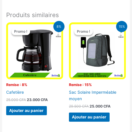
Produits similaires
Le
Le
Le
Le
8%
15%
prix
prix
prix
prix
Promo !
Promo !
Promo !
Promo !
initial
actuel
initial
actuel
était :
est :
était :
est :
25.000 CFA.
23.000 CFA.
29.500 CFA.
25.000 CFA
Remise : 8%
Remise : 15%
Cafetière
Sac Solaire Imperméable
moyen
25.000
CFA
23.000
CFA
29.500
CFA
25.000
CFA
Ajouter au panier
Ajouter au panier