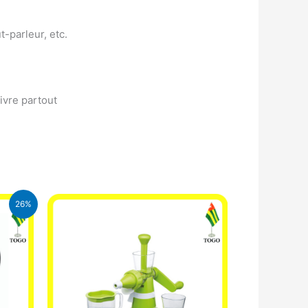
-parleur, etc.
ivre partout
26%
FA.