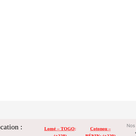
cation :
Nos 
Lomé – TOGO
:
Cotonou –