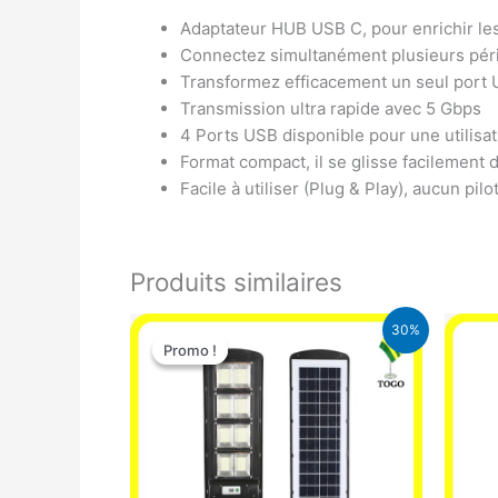
Adaptateur HUB USB C, pour enrichir les
Connectez simultanément plusieurs périph
Transformez efficacement un seul port
Transmission ultra rapide avec 5 Gbps
4 Ports USB disponible pour une utilisa
Format compact, il se glisse facilement 
Facile à utiliser (Plug & Play), aucun pilot
Produits similaires
Le
Le
30%
prix
prix
Promo !
Promo !
initial
actuel
était :
est :
50.000 CFA.
35.000 CFA.