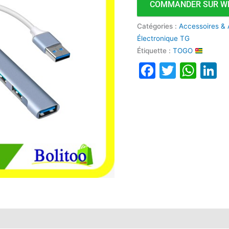
COMMANDER SUR W
USB
Catégories :
Accessoires & 
Électronique TG
Étiquette :
TOGO
Faceboo
Twitte
Wha
L