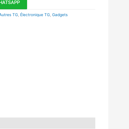
HATSAPP
Autres TG
,
Électronique TG
,
Gadgets
k
r
tsApp
inkedIn