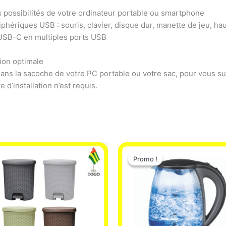
 possibilités de votre ordinateur portable ou smartphone
ériques USB : souris, clavier, disque dur, manette de jeu, haut
 USB-C en multiples ports USB
tion optimale
dans la sacoche de votre PC portable ou votre sac, pour vous su
e d’installation n’est requis.
Le
Le
prix
prix
Promo !
Promo !
initial
actuel
était :
est :
16.900 CFA.
12.500 C